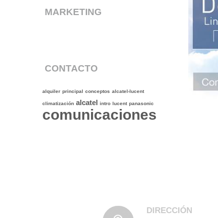
MARKETING
CONTACTO
alquiler
principal
conceptos
alcatel-lucent
alcatel
climatización
intro
lucent
panasonic
comunicaciones
DIRECCIÓN