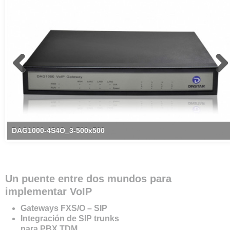
DAG1000-4S4O_3-500x500
Un puente entre dos mundos para
implementar VoIP
Gateways FXS/O – SIP
Integración de SIP trunks
para PBX TDM